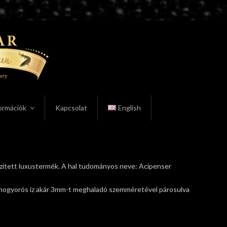
ormációk
Kapcsolat
English
észített luxustermék. A hal tudományos neve: Acipenser
n mogyorós íz akár 3mm-t meghaladó szemméretével párosulva