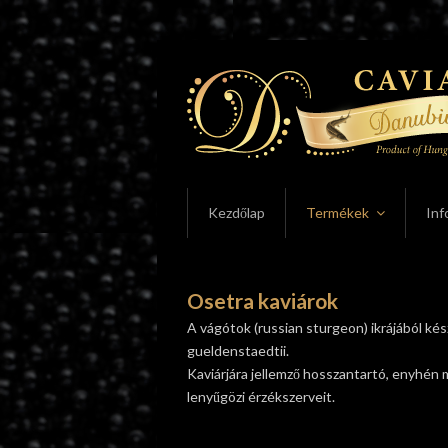
Kezdőlap
Termékek
Inf
Osetra kaviárok
A vágótok (russian sturgeon) ikrájából k
gueldenstaedtii.
Kaviárjára jellemző hosszantartó, enyhé
lenyűgözi érzékszerveit.