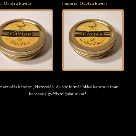
l Osetra kaviár
Imperial Osetra kaviár
z aktuális készlet-, kiszerelés- és árinformációkkal kapcsolatban
keresse ügyfélszolgálatunkat!